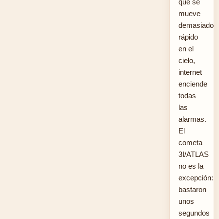
que se
mueve
demasiado
rápido
en el
cielo,
internet
enciende
todas
las
alarmas.
El
cometa
3I/ATLAS
no es la
excepción:
bastaron
unos
segundos