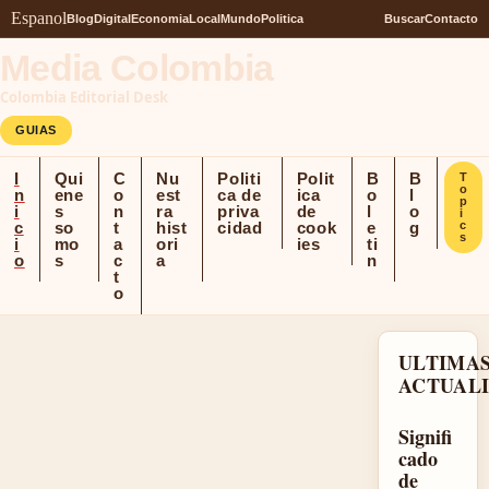
Espanol
Blog
Digital
Economia
Local
Mundo
Politica
Buscar
Contacto
Media Colombia
Colombia Editorial Desk
GUIAS
I
Qui
C
Nu
Politi
Polit
B
B
T
o
n
ene
o
est
ca de
ica
o
l
p
i
s
n
ra
priva
de
l
o
i
c
so
t
hist
cidad
cook
e
g
c
s
i
mo
a
ori
ies
ti
o
s
c
a
n
t
o
ULTIMA
ACTUAL
Signifi
cado
de