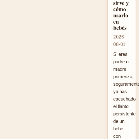
sirve y
cómo
usarlo
en
bebés
2026-
08-01
Si eres
padre o
madre
primerizo,
segurament
ya has
escuchado
el llanto
persistente
de un
bebé
con