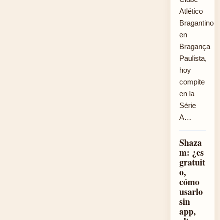
Atlético
Bragantino
en
Bragança
Paulista,
hoy
compite
en la
Série
A…
Shaza
m: ¿es
gratuit
o,
cómo
usarlo
sin
app,