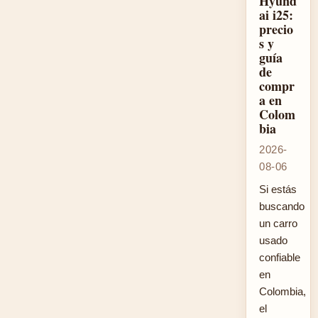
Hyund
ai i25:
precio
s y
guía
de
compr
a en
Colom
bia
2026-
08-06
Si estás
buscando
un carro
usado
confiable
en
Colombia,
el