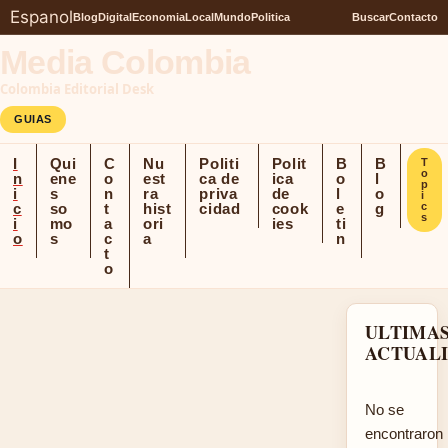
Espanol
Blog
Digital
Economia
Local
Mundo
Politica
Buscar
Contacto
Media Colombia
Colombia Editorial Desk
GUIAS
I
Qui
C
Nu
Politi
Polit
B
B
T
o
n
ene
o
est
ca de
ica
o
l
p
i
s
n
ra
priva
de
l
o
i
c
so
t
hist
cidad
cook
e
g
c
s
i
mo
a
ori
ies
ti
o
s
c
a
n
t
o
ULTIMA
ACTUAL
No se
encontraron