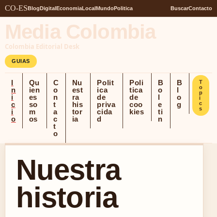
CO-ES
Blog
Digital
Economia
Local
Mundo
Politica
Buscar
Contacto
Media Colombia
Colombia Editorial Desk
GUIAS
I
Qu
C
Nu
Polit
Poli
B
B
T
o
n
ien
o
est
ica
tica
o
l
p
i
es
n
ra
de
de
l
o
i
c
so
t
his
priva
coo
e
g
c
s
i
m
a
tor
cida
kies
ti
o
os
c
ia
d
n
t
o
Nuestra
historia