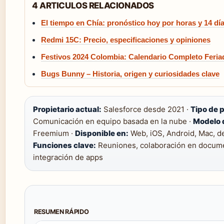
4 ARTICULOS RELACIONADOS
El tiempo en Chía: pronóstico hoy por horas y 14 dí
Redmi 15C: Precio, especificaciones y opiniones
Festivos 2024 Colombia: Calendario Completo Feria
Bugs Bunny – Historia, origen y curiosidades clave
Propietario actual:
Salesforce desde 2021 ·
Tipo de 
Comunicación en equipo basada en la nube ·
Modelo 
Freemium ·
Disponible en:
Web, iOS, Android, Mac, de
Funciones clave:
Reuniones, colaboración en docum
integración de apps
RESUMEN RÁPIDO