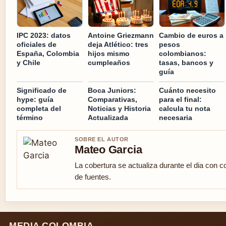
IPC 2023: datos
Antoine Griezmann
Cambio de euros a
oficiales de
deja Atlético: tres
pesos
España, Colombia
hijos mismo
colombianos:
y Chile
cumpleaños
tasas, bancos y
guía
Significado de
Boca Juniors:
Cuánto necesito
hype: guía
Comparativas,
para el final:
completa del
Noticias y Historia
calcula tu nota
término
Actualizada
necesaria
SOBRE EL AUTOR
Mateo Garcia
La cobertura se actualiza durante el dia con c
de fuentes.
MEDIA COLOMBIA