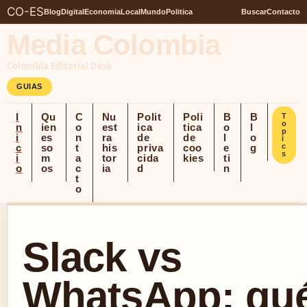
CO-ES
Blog
Digital
Economia
Local
Mundo
Politica
Buscar
Contacto
Media Colombia
Colombia Editorial Desk
GUIAS
I
Qu
C
Nu
Polit
Poli
B
B
T
o
n
ien
o
est
ica
tica
o
l
p
i
es
n
ra
de
de
l
o
i
c
so
t
his
priva
coo
e
g
c
s
i
m
a
tor
cida
kies
ti
o
os
c
ia
d
n
t
o
Slack vs
WhatsApp: qué