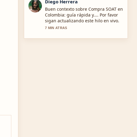
Valentina Rojas
La cobertura de Por qué los medios
colombianos ahora rastrean... se
siente solida y muy facil de seguir.
9 MIN ATRAS