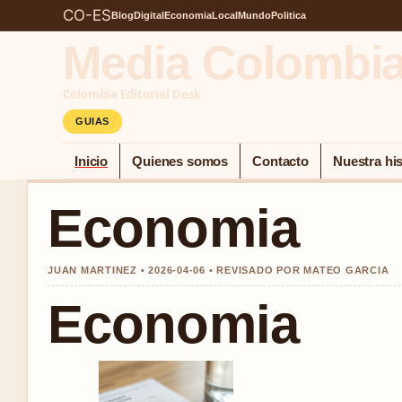
CO-ES
Blog
Digital
Economia
Local
Mundo
Politica
Media Colombi
Colombia Editorial Desk
GUIAS
Inicio
Quienes somos
Contacto
Nuestra his
Economia
JUAN MARTINEZ • 2026-04-06 • REVISADO POR MATEO GARCIA
Economia