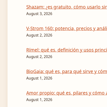
Shazam: ¿es gratuito, cómo usarlo sin
August 3, 2026
V-Strom 160: potencia, precios y anál
August 2, 2026
Rímel: qué es, definición y usos princ
August 2, 2026
BioGaia: qué es, para qué sirve y có
August 1, 2026
Amor propio: qué es, pilares y cómo
August 1, 2026