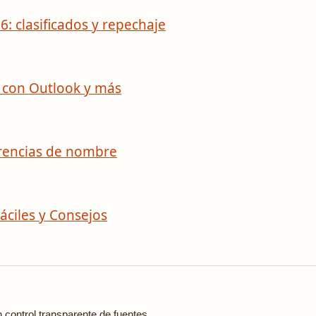
6: clasificados y repechaje
s con Outlook y más
ferencias de nombre
áciles y Consejos
n control transparente de fuentes.