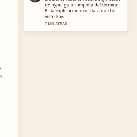
y guía de compra... de cerca y se
agradece el tono equilibrado.
9 MIN ATRAS
a
o
e