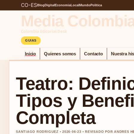
CO-ES
Blog
Digital
Economia
Local
Mundo
Politica
Media Colombi
Colombia Editorial Desk
GUIAS
Inicio
Quienes somos
Contacto
Nuestra his
Teatro: Definic
Tipos y Benefi
Completa
SANTIAGO RODRIGUEZ • 2026-06-23 • REVISADO POR ANDRES 