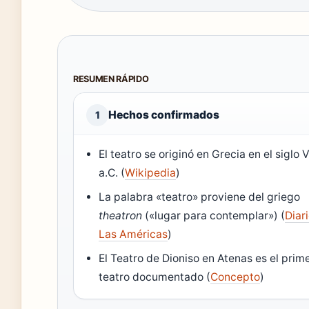
RESUMEN RÁPIDO
Hechos confirmados
1
El teatro se originó en Grecia en el siglo V
a.C. (
Wikipedia
)
La palabra «teatro» proviene del griego
theatron
(«lugar para contemplar») (
Diar
Las Américas
)
El Teatro de Dioniso en Atenas es el prim
teatro documentado (
Concepto
)