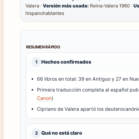
Valera ·
Versión más usada:
Reina-Valera 1960 ·
Us
hispanohablantes
RESUMEN RÁPIDO
Hechos confirmados
1
66 libros en total: 39 en Antiguo y 27 en Nue
Primera traducción completa al español pub
Canon
)
Cipriano de Valera apartó los deuterocanónic
Qué no está claro
2