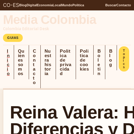
CO-ES
Blog
Digital
Economia
Local
Mundo
Politica
Buscar
Contacto
Media Colombia
Colombia Editorial Desk
GUIAS
I
Qu
C
Nu
Polit
Poli
B
B
T
o
n
ien
o
est
ica
tica
o
l
p
i
es
n
ra
de
de
l
o
i
c
so
t
his
priva
coo
e
g
c
s
i
m
a
tor
cida
kies
ti
o
os
c
ia
d
n
t
o
Reina Valera: H
Diferencias y 