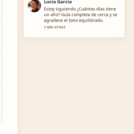
Daniel Ruiz
Buen contexto sobre Levotiroxina 50
mg: guía completa sobre dosis,.... Por
favor sigan actualizando este hilo en
vivo.
5 MIN ATRAS