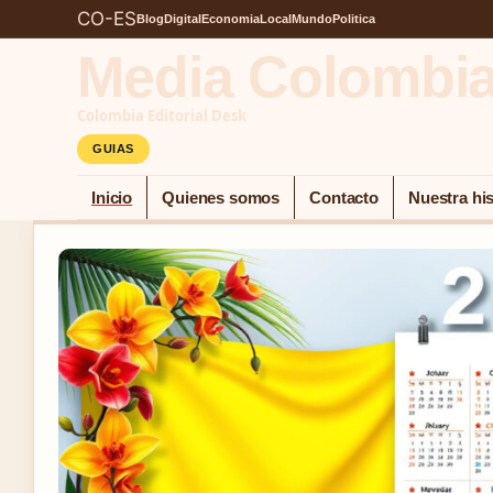
CO-ES
Blog
Digital
Economia
Local
Mundo
Politica
Media Colombi
Colombia Editorial Desk
GUIAS
Inicio
Quienes somos
Contacto
Nuestra his