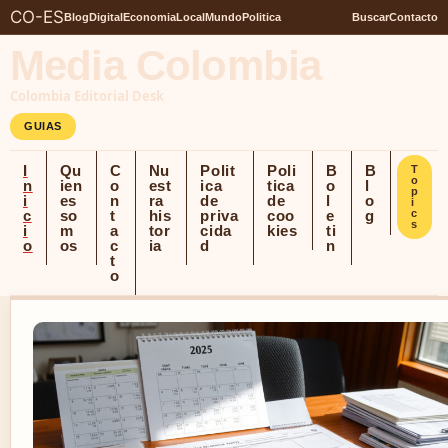
CO-ES
Blog
Digital
Economia
Local
Mundo
Politica
Buscar
Contacto
Media Colombia
Colombia Editorial Desk
GUIAS
I
Qu
C
Nu
Polit
Poli
B
B
T
o
n
ien
o
est
ica
tica
o
l
p
i
es
n
ra
de
de
l
o
i
c
so
t
his
priva
coo
e
g
c
s
i
m
a
tor
cida
kies
ti
o
os
c
ia
d
n
t
o