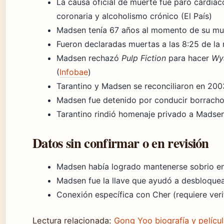
La causa oficial de muerte fue paro cardía
coronaria y alcoholismo crónico (El País)
Madsen tenía 67 años al momento de su mue
Fueron declaradas muertas a las 8:25 de la
Madsen rechazó
Pulp Fiction
para hacer
Wy
(
Infobae
)
Tarantino y Madsen se reconciliaron en 20
Madsen fue detenido por conducir borracho 
Tarantino rindió homenaje privado a Madse
Datos sin confirmar o en revisión
Madsen había logrado mantenerse sobrio en
Madsen fue la llave que ayudó a desbloquear
Conexión específica con Cher (requiere veri
Lectura relacionada:
Gong Yoo biografía y pelícu