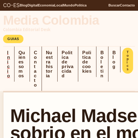
CO-ES
Blog
Digital
Economia
Local
Mundo
Politica
Buscar
Contacto
Media Colombia
Colombia Editorial Desk
GUIAS
I
Qu
C
Nu
Polit
Poli
B
B
T
o
n
ien
o
est
ica
tica
o
l
p
i
es
n
ra
de
de
l
o
i
c
so
t
his
priva
coo
e
g
c
s
i
m
a
tor
cida
kies
ti
o
os
c
ia
d
n
t
o
Michael Madse
sobrio en el 