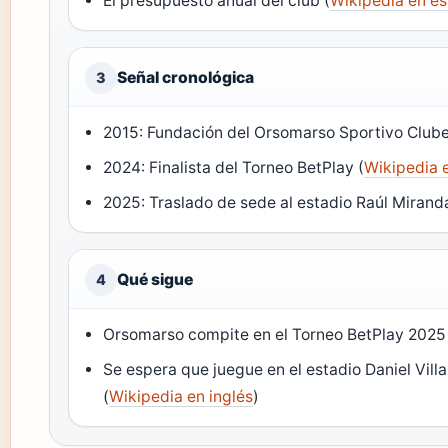
El presupuesto anual del club (
Wikipedia en e
Señal cronológica
3
2015: Fundación del Orsomarso Sportivo Clube
2024: Finalista del Torneo BetPlay (
Wikipedia 
2025: Traslado de sede al estadio Raúl Miran
Qué sigue
4
Orsomarso compite en el Torneo BetPlay 2025
Se espera que juegue en el estadio Daniel Vi
(
Wikipedia en inglés
)