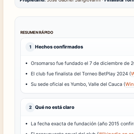
RESUMEN RÁPIDO
Hechos confirmados
1
Orsomarso fue fundado el 7 de diciembre de 2
El club fue finalista del Torneo BetPlay 2024 (
W
Su sede oficial es Yumbo, Valle del Cauca (
Win
Qué no está claro
2
La fecha exacta de fundación (año 2015 confi