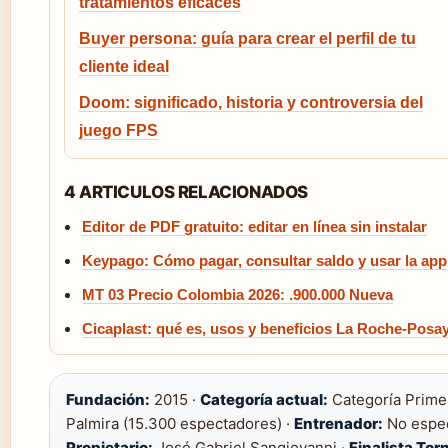
tratamientos eficaces
Buyer persona: guía para crear el perfil de tu
cliente ideal
Doom: significado, historia y controversia del
juego FPS
4 ARTICULOS RELACIONADOS
Editor de PDF gratuito: editar en línea sin instalar
Keypago: Cómo pagar, consultar saldo y usar la app
MT 03 Precio Colombia 2026: .900.000 Nueva
Cicaplast: qué es, usos y beneficios La Roche-Posa
Fundación:
2015 ·
Categoría actual:
Categoría Prime
Palmira (15.300 espectadores) ·
Entrenador:
No espec
Propietario:
José Gabriel Sangiovanni ·
Finalista Tor