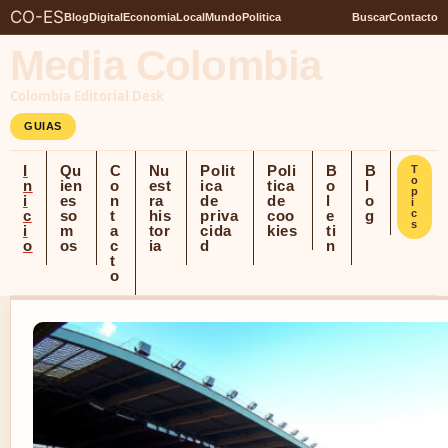
CO-ES
Blog
Digital
Economia
Local
Mundo
Politica
Buscar
Contacto
Media Colombia
Colombia Editorial Desk
GUIAS
I
Qu
C
Nu
Polit
Poli
B
B
T
o
n
ien
o
est
ica
tica
o
l
p
i
es
n
ra
de
de
l
o
i
c
so
t
his
priva
coo
e
g
c
s
i
m
a
tor
cida
kies
ti
o
os
c
ia
d
n
t
o