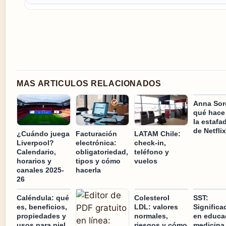
MAS ARTICULOS RELACIONADOS
Anna Sor
qué hace
la estafa
de Netflix
¿Cuándo juega
Facturación
LATAM Chile:
Liverpool?
electrónica:
check-in,
Calendario,
obligatoriedad,
teléfono y
horarios y
tipos y cómo
vuelos
canales 2025-
hacerla
26
Caléndula: qué
Colesterol
SST:
es, beneficios,
LDL: valores
Significa
propiedades y
normales,
en educa
usos para piel
riesgos y cómo
medicina