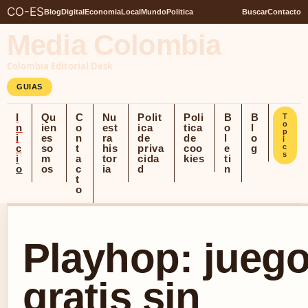
CO-ES
Blog
Digital
Economia
Local
Mundo
Politica
Buscar
Contacto
Media Colombia
Colombia Editorial Desk
GUIAS
I
Qu
C
Nu
Polit
Poli
B
B
T
o
n
ien
o
est
ica
tica
o
l
p
i
es
n
ra
de
de
l
o
i
c
so
t
his
priva
coo
e
g
c
s
i
m
a
tor
cida
kies
ti
o
os
c
ia
d
n
t
o
Playhop: jueg
gratis sin