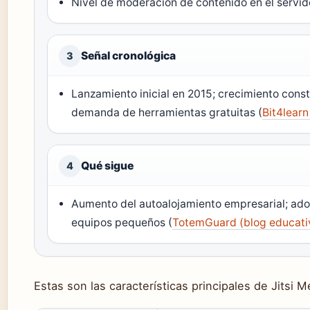
Nivel de moderación de contenido en el servido
Señal cronológica
3
Lanzamiento inicial en 2015; crecimiento cons
demanda de herramientas gratuitas (
Bit4learn
Qué sigue
4
Aumento del autoalojamiento empresarial; ad
equipos pequeños (
TotemGuard (blog educati
Estas son las características principales de Jitsi M