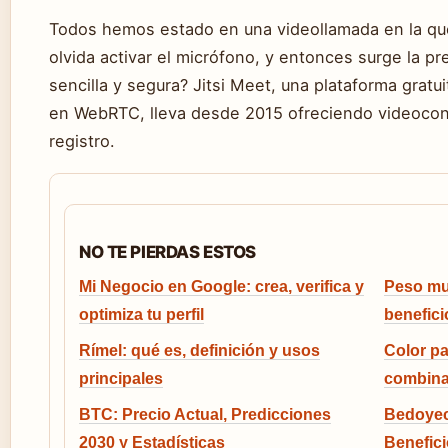
Todos hemos estado en una videollamada en la que
olvida activar el micrófono, y entonces surge la pr
sencilla y segura? Jitsi Meet, una plataforma gratu
en WebRTC, lleva desde 2015 ofreciendo videocon
registro.
NO TE PIERDAS ESTOS
Mi Negocio en Google: crea, verifica y
Peso mue
optimiza tu perfil
benefici
Rímel: qué es, definición y usos
Color pa
principales
combina
BTC: Precio Actual, Predicciones
Bedoyec
2030 y Estadísticas
Benefic