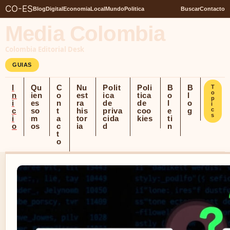
CO-ES
Blog
Digital
Economia
Local
Mundo
Politica
Buscar
Contacto
Media Colombia
Colombia Editorial Desk
GUIAS
I
Qu
C
Nu
Polit
Poli
B
B
T
o
n
ien
o
est
ica
tica
o
l
p
i
es
n
ra
de
de
l
o
i
c
so
t
his
priva
coo
e
g
c
s
i
m
a
tor
cida
kies
ti
o
os
c
ia
d
n
t
o