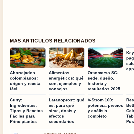
MAS ARTICULOS RELACIONADOS
Key
pag
sal
ap
Aborrajados
Alimentos
Orsomarso SC:
colombianos:
energéticos: qué
sede, dueño,
origen y receta
son, ejemplos y
historia y
fácil
consejos
resultados 2025
Curry:
Latanoprost: qué
V-Strom 160:
Res
Ingredientes,
es, para qué
potencia, precios
Bet
Tipos y Recetas
sirve, dosis y
y análisis
Cal
Fáciles para
efectos
completo
Tab
Principiantes
secundarios
Pos