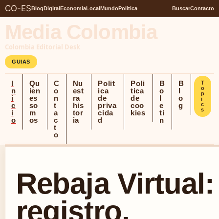
CO-ES
Blog
Digital
Economia
Local
Mundo
Politica
Buscar
Contacto
Media Colombia
Colombia Editorial Desk
GUIAS
I
Qu
C
Nu
Polit
Poli
B
B
T
o
n
ien
o
est
ica
tica
o
l
p
i
es
n
ra
de
de
l
o
i
c
so
t
his
priva
coo
e
g
c
s
i
m
a
tor
cida
kies
ti
o
os
c
ia
d
n
t
o
Rebaja Virtual:
registro,