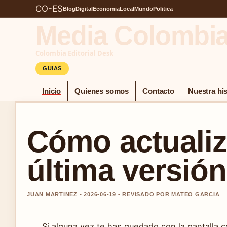
CO-ES
Blog
Digital
Economia
Local
Mundo
Politica
Media Colombi
Colombia Editorial Desk
GUIAS
Inicio
Quienes somos
Contacto
Nuestra his
Cómo actualiz
última versión
JUAN MARTINEZ • 2026-06-19 • REVISADO POR MATEO GARCIA
Si alguna vez te has quedado con la pantalla