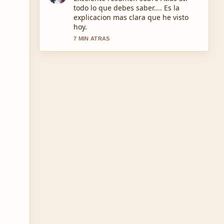
descargar la app, APK... de cerca y se
agradece el tono equilibrado.
9 MIN ATRAS