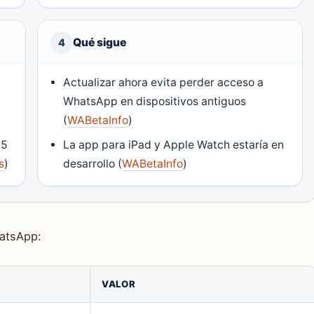
Qué sigue
4
Actualizar ahora evita perder acceso a
5
WhatsApp en dispositivos antiguos
(
WABetaInfo
)
.5
La app para iPad y Apple Watch estaría en
s
)
desarrollo (
WABetaInfo
)
hatsApp:
VALOR