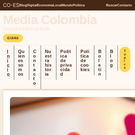
CO-ES
Blog
Digital
Economia
Local
Mundo
Politica
Buscar
Contacto
Media Colombia
Colombia Editorial Desk
GUIAS
I
Qu
C
Nu
Polit
Poli
B
B
T
o
n
ien
o
est
ica
tica
o
l
p
i
es
n
ra
de
de
l
o
i
c
so
t
his
priva
coo
e
g
c
s
i
m
a
tor
cida
kies
ti
o
os
c
ia
d
n
t
o