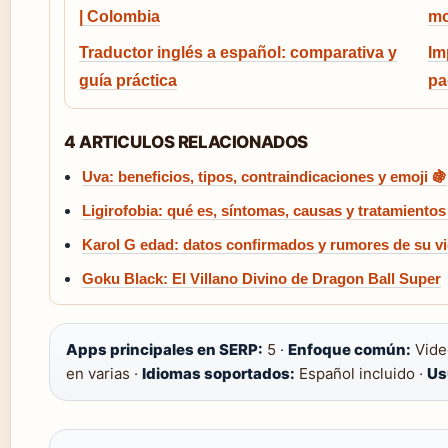
| Colombia
mo
Traductor inglés a español: comparativa y
Im
guía práctica
pa
4 ARTICULOS RELACIONADOS
Uva: beneficios, tipos, contraindicaciones y emoji 🍇
Ligirofobia: qué es, síntomas, causas y tratamientos
Karol G edad: datos confirmados y rumores de su v
Goku Black: El Villano Divino de Dragon Ball Super
Apps principales en SERP:
5 ·
Enfoque común:
Video
en varias ·
Idiomas soportados:
Español incluido ·
Us