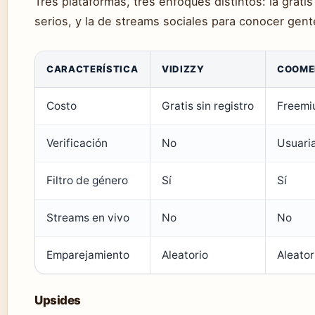
Tres plataformas, tres enfoques distintos: la grati
serios, y la de streams sociales para conocer gent
CARACTERÍSTICA
VIDIZZY
COOME
Costo
Gratis sin registro
Freemi
Verificación
No
Usuaria
Filtro de género
Sí
Sí
Streams en vivo
No
No
Emparejamiento
Aleatorio
Aleato
Upsides