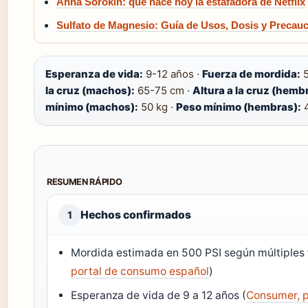
Anna Sorokin: qué hace hoy la estafadora de Netflix
Sulfato de Magnesio: Guía de Usos, Dosis y Precau
Esperanza de vida:
9-12 años ·
Fuerza de mordida:
5
la cruz (machos):
65-75 cm ·
Altura a la cruz (hemb
mínimo (machos):
50 kg ·
Peso mínimo (hembras):
4
RESUMEN RÁPIDO
Hechos confirmados
1
Mordida estimada en 500 PSI según múltiples 
portal de consumo español
)
Esperanza de vida de 9 a 12 años (
Consumer, 