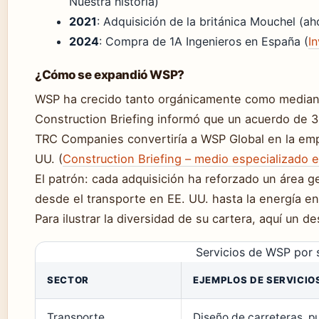
Nuestra historia)
2021
: Adquisición de la británica Mouchel (
2024
: Compra de 1A Ingenieros en España (
In
¿Cómo se expandió WSP?
WSP ha crecido tanto orgánicamente como mediant
Construction Briefing informó que un acuerdo de 3.
TRC Companies convertiría a WSP Global en la emp
UU. (
Construction Briefing – medio especializado 
El patrón: cada adquisición ha reforzado un área g
desde el transporte en EE. UU. hasta la energía e
Para ilustrar la diversidad de su cartera, aquí un d
Servicios de WSP por s
SECTOR
EJEMPLOS DE SERVICIO
Transporte
Diseño de carreteras, pu