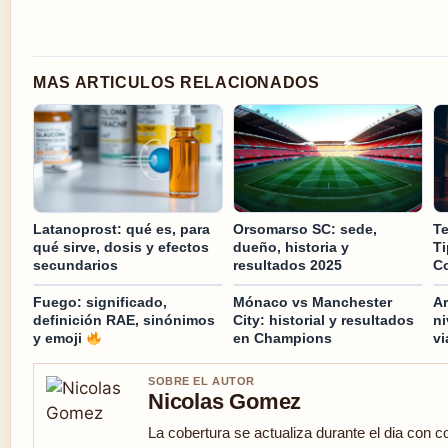
MAS ARTICULOS RELACIONADOS
Latanoprost: qué es, para
Orsomarso SC: sede,
Te
qué sirve, dosis y efectos
dueño, historia y
Ti
secundarios
resultados 2025
C
Fuego: significado,
Mónaco vs Manchester
Ar
definición RAE, sinónimos
City: historial y resultados
ni
y emoji
en Champions
vi
SOBRE EL AUTOR
Nicolas Gomez
La cobertura se actualiza durante el dia con c