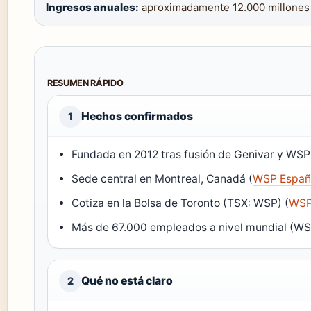
Ingresos anuales:
aproximadamente 12.000 millone
RESUMEN RÁPIDO
Hechos confirmados
1
Fundada en 2012 tras fusión de Genivar y WSP
Sede central en Montreal, Canadá (
WSP España
Cotiza en la Bolsa de Toronto (TSX: WSP) (
WSP
Más de 67.000 empleados a nivel mundial (W
Qué no está claro
2