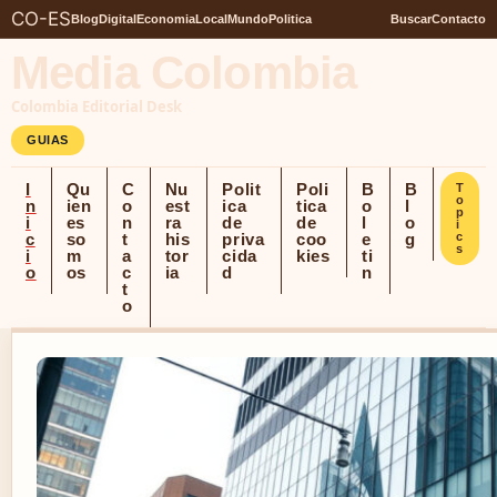
CO-ES
Blog
Digital
Economia
Local
Mundo
Politica
Buscar
Contacto
Media Colombia
Colombia Editorial Desk
GUIAS
I
Qu
C
Nu
Polit
Poli
B
B
T
o
n
ien
o
est
ica
tica
o
l
p
i
es
n
ra
de
de
l
o
i
c
so
t
his
priva
coo
e
g
c
s
i
m
a
tor
cida
kies
ti
o
os
c
ia
d
n
t
o