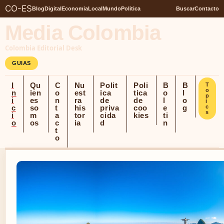
CO-ES
Blog
Digital
Economia
Local
Mundo
Politica
Buscar
Contacto
Media Colombia
Colombia Editorial Desk
GUIAS
I
Qu
C
Nu
Polit
Poli
B
B
T
o
n
ien
o
est
ica
tica
o
l
p
i
es
n
ra
de
de
l
o
i
c
so
t
his
priva
coo
e
g
c
s
i
m
a
tor
cida
kies
ti
o
os
c
ia
d
n
t
o