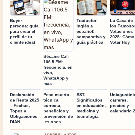
Buyer
Traductor
La Casa de
persona: guía
inglés a
los Famoso
para crear el
español:
Votaciones
perfil de tu
comparativa y
2025: Cómo
cliente ideal
guía práctica
Votar Hoy
Bésame Cali
106.5 FM:
frecuencia, en
vivo,
WhatsApp y
más
Declaración
Peso muerto:
SST:
Uniagustini
de Renta 2025
técnica
Significados
carreras,
– Fechas,
correcta,
en educación,
precios y
Topes y
beneficios y
medicina y
calendario 
Obligaciones
prevención de
tecnología
DIAN
lesiones
SOBRE EL AUTOR