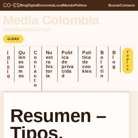
CO-ES
Blog
Digital
Economia
Local
Mundo
Politica
Buscar
Contacto
Media Colombia
Colombia Editorial Desk
GUIAS
I
Qu
C
Nu
Polit
Poli
B
B
T
o
n
ien
o
est
ica
tica
o
l
p
i
es
n
ra
de
de
l
o
i
c
so
t
his
priva
coo
e
g
c
s
i
m
a
tor
cida
kies
ti
o
os
c
ia
d
n
t
o
Resumen –
Tipos,