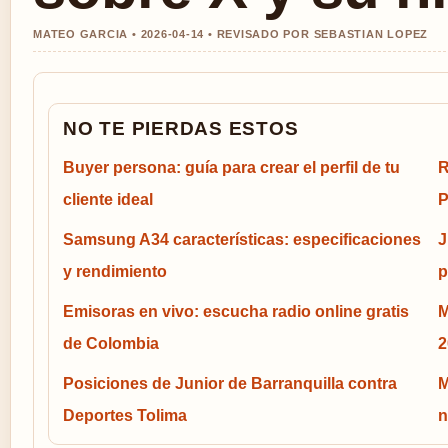
MATEO GARCIA • 2026-04-14 • REVISADO POR SEBASTIAN LOPEZ
NO TE PIERDAS ESTOS
Buyer persona: guía para crear el perfil de tu
R
cliente ideal
P
Samsung A34 características: especificaciones
J
y rendimiento
p
Emisoras en vivo: escucha radio online gratis
M
de Colombia
2
Posiciones de Junior de Barranquilla contra
M
Deportes Tolima
n