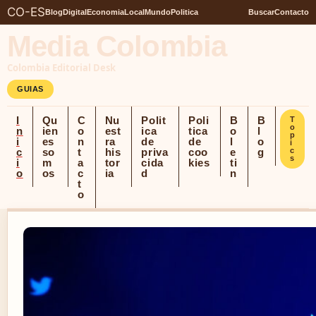
CO-ES
Blog
Digital
Economia
Local
Mundo
Politica
Buscar
Contacto
Media Colombia
Colombia Editorial Desk
GUIAS
I
Qu
C
Nu
Polit
Poli
B
B
T
o
n
ien
o
est
ica
tica
o
l
p
i
es
n
ra
de
de
l
o
i
c
so
t
his
priva
coo
e
g
c
s
i
m
a
tor
cida
kies
ti
o
os
c
ia
d
n
t
o