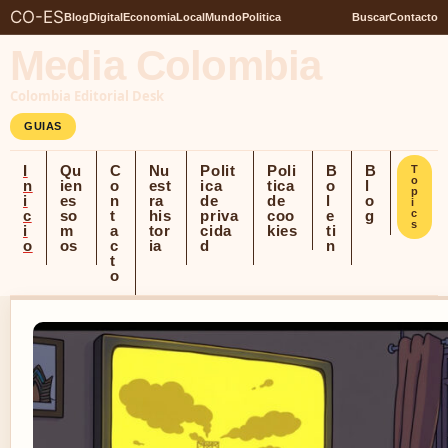
CO-ES
Blog
Digital
Economia
Local
Mundo
Politica
Buscar
Contacto
Media Colombia
Colombia Editorial Desk
GUIAS
I
Qu
C
Nu
Polit
Poli
B
B
T
o
n
ien
o
est
ica
tica
o
l
p
i
es
n
ra
de
de
l
o
i
c
so
t
his
priva
coo
e
g
c
s
i
m
a
tor
cida
kies
ti
o
os
c
ia
d
n
t
o