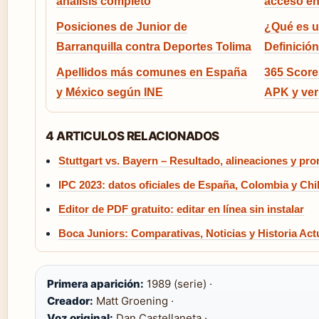
análisis completo
acceso e
Posiciones de Junior de
¿Qué es u
Barranquilla contra Deportes Tolima
Definición
Apellidos más comunes en España
365 Score
y México según INE
APK y ver 
4 ARTICULOS RELACIONADOS
Stuttgart vs. Bayern – Resultado, alineaciones y pro
IPC 2023: datos oficiales de España, Colombia y Chi
Editor de PDF gratuito: editar en línea sin instalar
Boca Juniors: Comparativas, Noticias y Historia Act
Primera aparición:
1989 (serie) ·
Creador:
Matt Groening ·
Voz original:
Dan Castellaneta ·