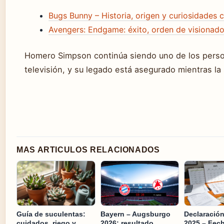
Bugs Bunny – Historia, origen y curiosidades 
Avengers: Endgame: éxito, orden de visionado
Homero Simpson continúa siendo uno de los perso
televisión, y su legado está asegurado mientras la s
MAS ARTICULOS RELACIONADOS
Guía de suculentas:
Bayern – Augsburgo
Declaració
cuidados, riego y
2026: resultado,
2025 – Fec