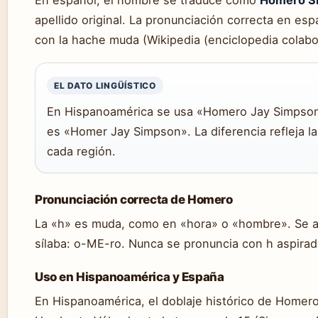
En español, el nombre se traduce como
Homero S
apellido original. La pronunciación correcta en es
con la hache muda (Wikipedia (enciclopedia colabor
EL DATO LINGÜÍSTICO
En Hispanoamérica se usa «Homero Jay Simpson
es «Homer Jay Simpson». La diferencia refleja l
cada región.
Pronunciación correcta de Homero
La «h» es muda, como en «hora» o «hombre». Se a
sílaba: o-ME-ro. Nunca se pronuncia con h aspirad
Uso en Hispanoamérica y España
En Hispanoamérica, el doblaje histórico de Homer