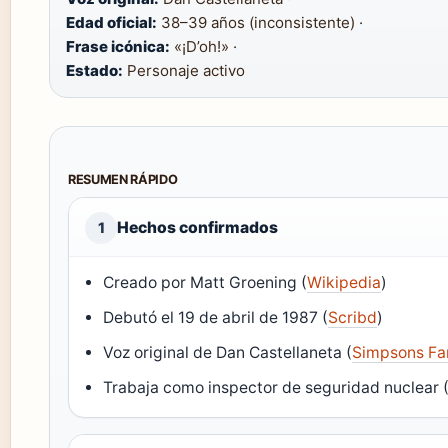
Edad oficial:
38–39 años (inconsistente) ·
Frase icónica:
«¡D’oh!» ·
Estado:
Personaje activo
RESUMEN RÁPIDO
Hechos confirmados
1
Creado por Matt Groening (
Wikipedia
)
Debutó el 19 de abril de 1987 (
Scribd
)
Voz original de Dan Castellaneta (
Simpsons F
Trabaja como inspector de seguridad nuclear 