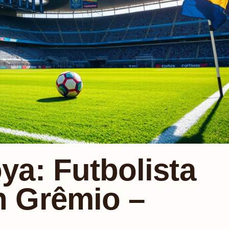
ya: Futbolista
n Grêmio –