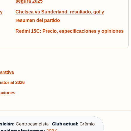
segura 2025
 y
Chelsea vs Sunderland: resultado, gol y
resumen del partido
Redmi 15C: Precio, especificaciones y opiniones
arativa
storial 2026
raciones
sición:
Centrocampista ·
Club actual:
Grêmio
guidores Instagram:
203K