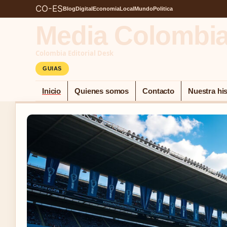
CO-ES
Blog
Digital
Economia
Local
Mundo
Politica
Media Colombi
Colombia Editorial Desk
GUIAS
Inicio
Quienes somos
Contacto
Nuestra his