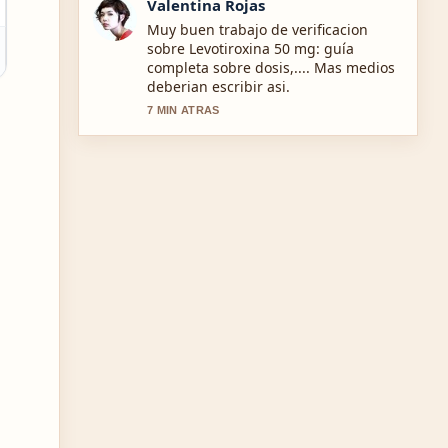
Andres Castillo
Excelente resumen sobre Compra
SOAT en Colombia: guía rápida y.... Es
la explicacion mas clara que he visto
hoy.
9 MIN ATRAS