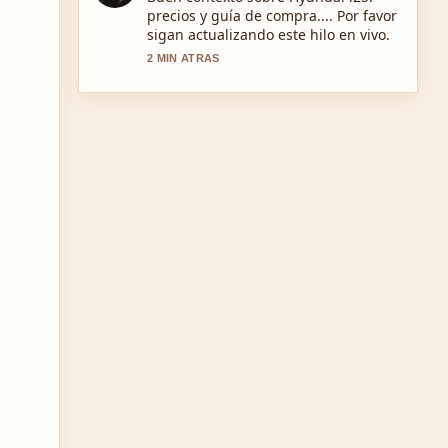
videos de Facebook: descarga y... se
siente solida y muy facil de seguir.
4 MIN ATRAS