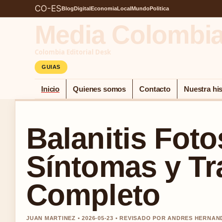
CO-ES
Blog
Digital
Economia
Local
Mundo
Politica
Media Colombi
Colombia Editorial Desk
GUIAS
Inicio
Quienes somos
Contacto
Nuestra his
Balanitis Fot
Síntomas y Tr
Completo
JUAN MARTINEZ • 2026-05-23 • REVISADO POR ANDRES HERNAN