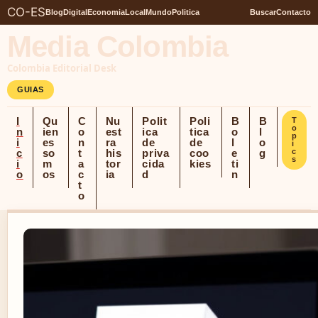
CO-ES
Blog
Digital
Economia
Local
Mundo
Politica
Buscar
Contacto
Media Colombia
Colombia Editorial Desk
GUIAS
I
Qu
C
Nu
Polit
Poli
B
B
T
o
n
ien
o
est
ica
tica
o
l
p
i
es
n
ra
de
de
l
o
i
c
so
t
his
priva
coo
e
g
c
s
i
m
a
tor
cida
kies
ti
o
os
c
ia
d
n
t
o