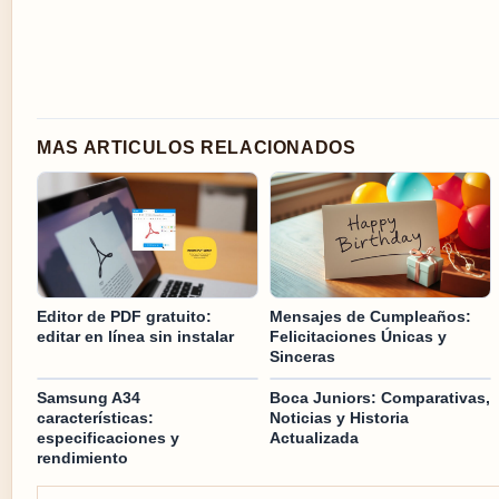
MAS ARTICULOS RELACIONADOS
Editor de PDF gratuito:
Mensajes de Cumpleaños:
editar en línea sin instalar
Felicitaciones Únicas y
Sinceras
Samsung A34
Boca Juniors: Comparativas,
características:
Noticias y Historia
especificaciones y
Actualizada
rendimiento