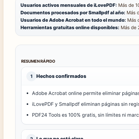
Usuarios activos mensuales de iLovePDF:
Más de 10
Documentos procesados por Smallpdf al año:
Más d
Usuarios de Adobe Acrobat en todo el mundo:
Más d
Herramientas gratuitas online disponibles:
Más de 
RESUMEN RÁPIDO
Hechos confirmados
1
Adobe Acrobat online permite eliminar páginas 
iLovePDF y Smallpdf eliminan páginas sin regis
PDF24 Tools es 100% gratis, sin límites ni mar
Lo que no está claro
2