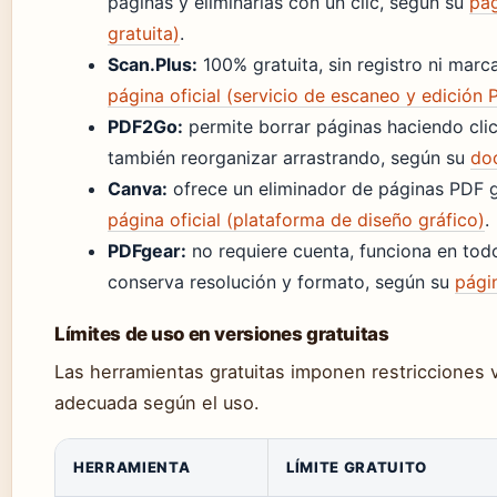
páginas y eliminarlas con un clic, según su
pág
gratuita)
.
Scan.Plus:
100% gratuita, sin registro ni marc
página oficial (servicio de escaneo y edición 
PDF2Go:
permite borrar páginas haciendo clic
también reorganizar arrastrando, según su
doc
Canva:
ofrece un eliminador de páginas PDF g
página oficial (plataforma de diseño gráfico)
.
PDFgear:
no requiere cuenta, funciona en tod
conserva resolución y formato, según su
págin
Límites de uso en versiones gratuitas
Las herramientas gratuitas imponen restricciones 
adecuada según el uso.
HERRAMIENTA
LÍMITE GRATUITO