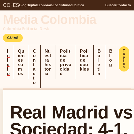
CO-ES
Blog
Digital
Economia
Local
Mundo
Politica
Buscar
Contacto
Media Colombia
Colombia Editorial Desk
GUIAS
I
Qu
C
Nu
Polit
Poli
B
B
T
o
n
ien
o
est
ica
tica
o
l
p
i
es
n
ra
de
de
l
o
i
c
so
t
his
priva
coo
e
g
c
s
i
m
a
tor
cida
kies
ti
o
os
c
ia
d
n
t
o
Real Madrid vs
Sociedad: 4-1, 