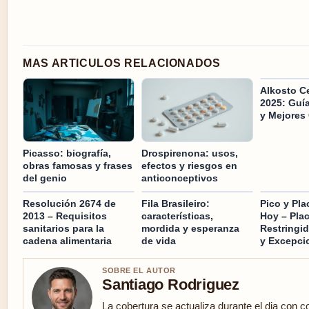
MAS ARTICULOS RELACIONADOS
Alkosto Ce
2025: Guí
y Mejores 
Picasso: biografía,
Drospirenona: usos,
obras famosas y frases
efectos y riesgos en
del genio
anticonceptivos
Resolución 2674 de
Fila Brasileiro:
Pico y Pl
2013 – Requisitos
características,
Hoy – Pla
sanitarios para la
mordida y esperanza
Restringid
cadena alimentaria
de vida
y Excepci
SOBRE EL AUTOR
Santiago Rodriguez
La cobertura se actualiza durante el dia con c