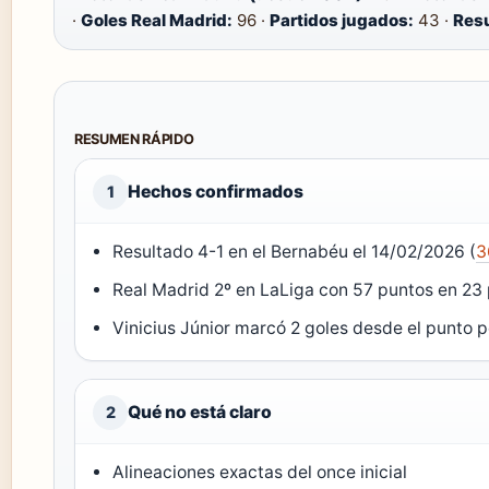
·
Goles Real Madrid:
96 ·
Partidos jugados:
43 ·
Resu
RESUMEN RÁPIDO
Hechos confirmados
1
Resultado 4-1 en el Bernabéu el 14/02/2026 (
3
Real Madrid 2º en LaLiga con 57 puntos en 23 
Vinicius Júnior marcó 2 goles desde el punto p
Qué no está claro
2
Alineaciones exactas del once inicial