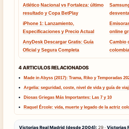
Atlético Nacional vs Fortaleza: último
Samsung 
resultado y Copa BetPlay
desventa
iPhone 1: Lanzamiento,
Emisoras
Especificaciones y Precio Actual
online g
AnyDesk Descargar Gratis: Guía
Cambio d
Oficial y Segura Completa
colombia
4 ARTICULOS RELACIONADOS
Made in Abyss (2017): Trama, Riko y Temporadas 20
Argelia: seguridad, coste, nivel de vida y guía de via
Diosas Griegas Más Importantes: Las 7 y 10
Raquel Ércole: vida, muerte y legado de la actriz co
Victorias Real Madrid (desde 2004):
29 ·
Victorias