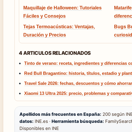
Maquillaje de Halloween: Tutoriales
Matarife
Fáciles y Consejos
diferen
Tejas Termoacústicas: Ventajas,
Bugs Bu
Duración y Precios
curiosi
4 ARTICULOS RELACIONADOS
Tinto de verano: receta, ingredientes y diferencias c
Red Bull Bragantino: historia, títulos, estadio y plant
Travel Sale 2026: fechas, descuentos y cómo ahorra
Xiaomi 13 Ultra 2025: precio, problemas y comparati
Apellidos más frecuentes en España:
200 según INE
datos:
INE.es ·
Herramienta búsqueda:
FamilySearch
Disponibles en INE