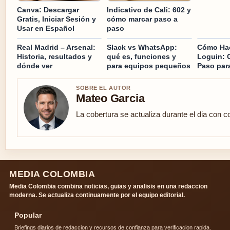
Canva: Descargar
Indicativo de Cali: 602 y
Gratis, Iniciar Sesión y
cómo marcar paso a
Usar en Español
paso
Real Madrid – Arsenal:
Slack vs WhatsApp:
Cómo Hac
Historia, resultados y
qué es, funciones y
Loguin: 
dónde ver
para equipos pequeños
Paso par
SOBRE EL AUTOR
Mateo Garcia
La cobertura se actualiza durante el dia con c
MEDIA COLOMBIA
Media Colombia combina noticias, guias y analisis en una redaccion
moderna. Se actualiza continuamente por el equipo editorial.
Popular
Briefings diarios de redaccion y recursos de confianza para verificacion rapida.