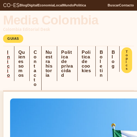
CO-ES
Blog
Digital
Economia
Local
Mundo
Politica
Buscar
Contacto
Media Colombia
Colombia Editorial Desk
GUIAS
I
Qu
C
Nu
Polit
Poli
B
B
T
o
n
ien
o
est
ica
tica
o
l
p
i
es
n
ra
de
de
l
o
i
c
so
t
his
priva
coo
e
g
c
s
i
m
a
tor
cida
kies
ti
o
os
c
ia
d
n
t
o