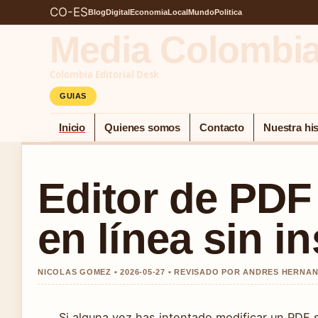
CO-ES
Blog
Digital
Economia
Local
Mundo
Politica
Media Colombi
Colombia Editorial Desk
GUIAS
Inicio
Quienes somos
Contacto
Nuestra his
Editor de PDF 
en línea sin in
NICOLAS GOMEZ • 2026-05-27 • REVISADO POR ANDRES HERNA
Si alguna vez has intentado modificar un PDF 