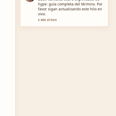
y guía de compra... se siente solida y
muy facil de seguir.
8 MIN ATRAS