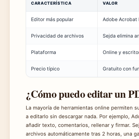
CARACTERÍSTICA
VALOR
Datos
Editor más popular
Adobe Acrobat R
clave
de
Privacidad de archivos
Sejda elimina 
editores
PDF
Plataforma
Online y escrit
gratuitos
Precio típico
Gratuito con fu
¿Cómo puedo editar un PDF
La mayoría de herramientas online permiten s
a editarlo sin descargar nada. Por ejemplo, A
añadir texto, comentarios, rellenar y firmar. Se
archivos automáticamente tras 2 horas, una ga