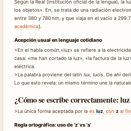
Según la
Real (institución oficial de la lengua), la 
los objetos». En, se trata de una radiación electr
entre 380 y 780 nm, y que viaja en el vacío a 299.
académica
).
Acepción usual en lenguaje cotidiano
>En el habla común,«luz» se refiere a la electricida
casa: «me han cortado la luz», «la factura de la luz
eléctrica.
>La palabra proviene del latín
lux, lucis
. De ahí der
Lo que esto revela: un mismo término une la natural
¿Cómo se escribe correctamente: luz 
>La única forma aceptada por la
es
luz
, con
z
al fi
Regla ortográfica: uso de ‘z’ vs ‘s’