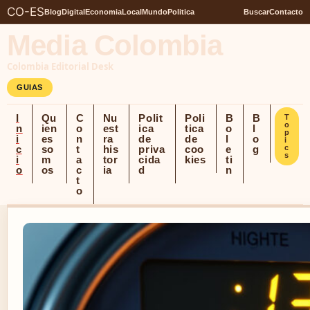
CO-ES
Blog
Digital
Economia
Local
Mundo
Politica
Buscar
Contacto
Media Colombia
Colombia Editorial Desk
GUIAS
I
Qu
C
Nu
Polit
Poli
B
B
T
o
n
ien
o
est
ica
tica
o
l
p
i
es
n
ra
de
de
l
o
i
c
so
t
his
priva
coo
e
g
c
s
i
m
a
tor
cida
kies
ti
o
os
c
ia
d
n
t
o