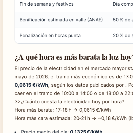
Fin de semana y festivos
Día compl
Bonificación estimada en valle (ANAE)
50 % de a
Penalización en horas punta
20 % de 
¿A qué hora es más barata la luz hoy
El precio de la electricidad en el mercado mayorist
mayo de 2026, el tramo más económico es de 17:0
0,0615 €/kWh
, según los datos publicados por . Po
caer en el tramo de 10:00 a 14:00 o de 18:00 a 22:
3>¿Cuánto cuesta la electricidad hoy por hora?
Hora más barata: 17‑18 h → 0,0615 €/kWh
Hora más cara estimada: 20‑21 h → ~0,18 €/kWh (Ib
Precio medio del día:
0,1325 €/kWh