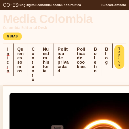
CO-ES
Blog
Digital
Economia
Local
Mundo
Politica
Buscar
Contacto
Media Colombia
Colombia Editorial Desk
GUIAS
I
Qu
C
Nu
Polit
Poli
B
B
T
o
n
ien
o
est
ica
tica
o
l
p
i
es
n
ra
de
de
l
o
i
c
so
t
his
priva
coo
e
g
c
s
i
m
a
tor
cida
kies
ti
o
os
c
ia
d
n
t
o