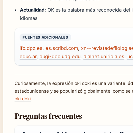
Actualidad:
OK es la palabra más reconocida del i
idiomas.
FUENTES ADICIONALES
ifc.dpz.es
,
es.scribd.com
,
xn--revistadefilologia
educ.ar
,
dugi-doc.udg.edu
,
dialnet.unirioja.es
,
uc
Curiosamente, la expresión oki doki es una variante lúd
estadounidense y se popularizó globalmente, como se e
oki doki
.
Preguntas frecuentes