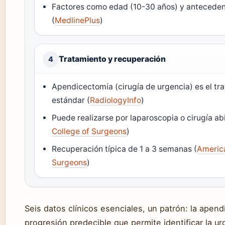
Factores como edad (10-30 años) y anteceden
(
MedlinePlus
)
Tratamiento y recuperación
4
Apendicectomía (cirugía de urgencia) es el tr
estándar (
RadiologyInfo
)
Puede realizarse por laparoscopia o cirugía abi
College of Surgeons
)
Recuperación típica de 1 a 3 semanas (
America
Surgeons
)
Seis datos clínicos esenciales, un patrón: la apendi
progresión predecible que permite identificar la ur