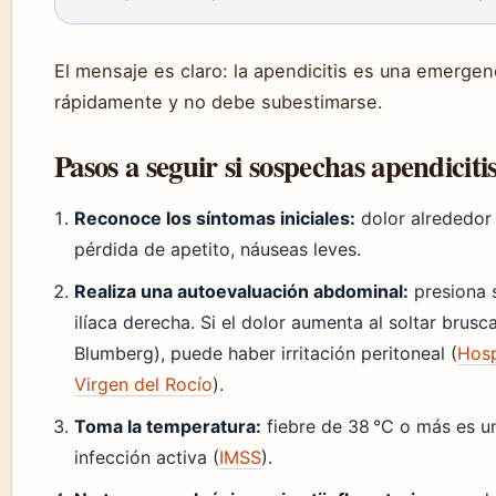
El mensaje es claro: la apendicitis es una emerge
rápidamente y no debe subestimarse.
Pasos a seguir si sospechas apendiciti
Reconoce los síntomas iniciales:
dolor alrededor
pérdida de apetito, náuseas leves.
Realiza una autoevaluación abdominal:
presiona 
ilíaca derecha. Si el dolor aumenta al soltar brus
Blumberg), puede haber irritación peritoneal (
Hosp
Virgen del Rocío
).
Toma la temperatura:
fiebre de 38 °C o más es u
infección activa (
IMSS
).