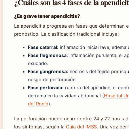
¿Cuáles son las 4 fases de la apendicit
¿Es grave tener apendicitis?
La apendicitis progresa en fases que determinan el
pronóstico. La clasificación tradicional incluye:
Fase catarral:
inflamación inicial leve, edema
Fase flegmonosa:
inflamación purulenta, el a
exudado.
Fase gangrenosa:
necrosis del tejido por isq
riesgo de perforación.
Fase perforada:
ruptura del apéndice, el cont
derrama en la cavidad abdominal (
Hospital Un
del Rocío
).
La perforación puede ocurrir entre 24 y 72 horas d
los síntomas, según la
Guía del IMSS
. Una vez perf