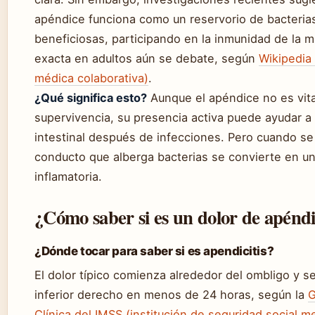
apéndice funciona como un reservorio de bacterias
beneficiosas, participando en la inmunidad de la 
exacta en adultos aún se debate, según
Wikipedia
médica colaborativa)
.
¿Qué significa esto?
Aunque el apéndice no es vita
supervivencia, su presencia activa puede ayudar a r
intestinal después de infecciones. Pero cuando se
conducto que alberga bacterias se convierte en u
inflamatoria.
¿Cómo saber si es un dolor de apénd
¿Dónde tocar para saber si es apendicitis?
El dolor típico comienza alrededor del ombligo y se
inferior derecho en menos de 24 horas, según la
G
Clínica del IMSS (institución de seguridad social m