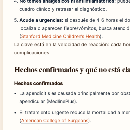
No tomes analgésicos ni antiinflamatorios:
puede
cuadro clínico y retrasar el diagnóstico.
Acude a urgencias:
si después de 4-6 horas el d
localiza o aparecen fiebre/vómitos, busca atenci
(
Stanford Medicine Children’s Health
).
La clave está en la velocidad de reacción: cada ho
complicaciones.
Hechos confirmados y qué no está cl
Hechos confirmados
La apendicitis es causada principalmente por obs
apendicular (MedlinePlus).
El tratamiento urgente reduce la mortalidad a men
(
American College of Surgeons
).