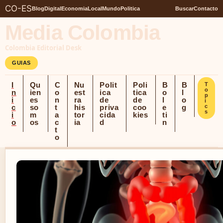
CO-ES
Blog
Digital
Economia
Local
Mundo
Politica
Buscar
Contacto
Media Colombia
Colombia Editorial Desk
GUIAS
I
Qu
C
Nu
Polit
Poli
B
B
T
o
n
ien
o
est
ica
tica
o
l
p
i
es
n
ra
de
de
l
o
i
c
so
t
his
priva
coo
e
g
c
s
i
m
a
tor
cida
kies
ti
o
os
c
ia
d
n
t
o