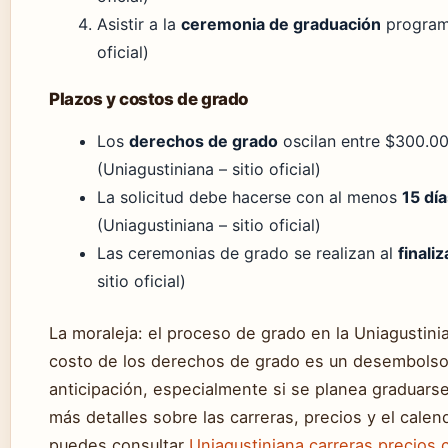
Asistir a la
ceremonia de graduación
programa
oficial)
Plazos y costos de grado
Los
derechos de grado
oscilan entre $300.0
(Uniagustiniana – sitio oficial)
La solicitud debe hacerse con al menos
15 día
(Uniagustiniana – sitio oficial)
Las ceremonias de grado se realizan al
finali
sitio oficial)
La moraleja: el proceso de grado en la Uniagustini
costo de los derechos de grado es un desembols
anticipación, especialmente si se planea graduarse
más detalles sobre las carreras, precios y el cale
puedes consultar
Uniagustiniana carreras precios 