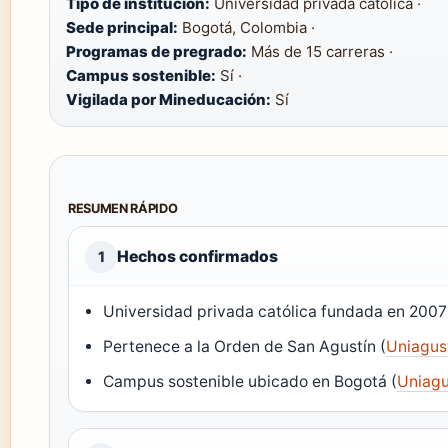
Tipo de institución:
Universidad privada católica ·
Sede principal:
Bogotá, Colombia ·
Programas de pregrado:
Más de 15 carreras ·
Campus sostenible:
Sí ·
Vigilada por Mineducación:
Sí
RESUMEN RÁPIDO
Hechos confirmados
1
Universidad privada católica fundada en 2007
Pertenece a la Orden de San Agustín (
Uniagust
Campus sostenible ubicado en Bogotá (
Uniagu