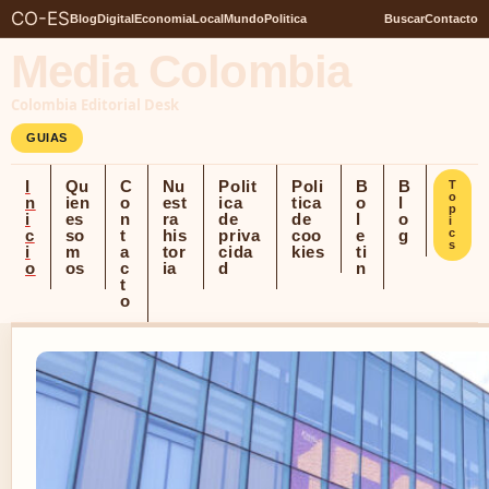
CO-ES
Blog
Digital
Economia
Local
Mundo
Politica
Buscar
Contacto
Media Colombia
Colombia Editorial Desk
GUIAS
I
Qu
C
Nu
Polit
Poli
B
B
T
o
n
ien
o
est
ica
tica
o
l
p
i
es
n
ra
de
de
l
o
i
c
so
t
his
priva
coo
e
g
c
s
i
m
a
tor
cida
kies
ti
o
os
c
ia
d
n
t
o