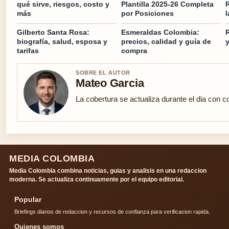
qué sirve, riesgos, costo y
Plantilla 2025-26 Completa
R
más
por Posiciones
l
Gilberto Santa Rosa:
Esmeraldas Colombia:
R
biografía, salud, esposa y
precios, calidad y guía de
y
tarifas
compra
SOBRE EL AUTOR
Mateo Garcia
La cobertura se actualiza durante el dia con c
MEDIA COLOMBIA
Media Colombia combina noticias, guias y analisis en una redaccion
moderna. Se actualiza continuamente por el equipo editorial.
Popular
Briefings diarios de redaccion y recursos de confianza para verificacion rapida.
Quienes somos