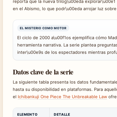
reporta que la nueva trilog\u00eda explorar\u00e
en el Abismo, lo que podr\u00eda arrojar luz sobre
EL MISTERIO COMO MOTOR
El ciclo de 2000 a\u00f1os ejemplifica cómo Made
herramienta narrativa. La serie plantea pregunt
inter\u00e9s de los espectadores mientras prof
Datos clave de la serie
La siguiente tabla presenta los datos fundamental
hasta su disponibilidad en plataformas. Para aquel
el
Ichibankuji One Piece The Unbreakable Law
ofre
ELEMENTO
DETALLE