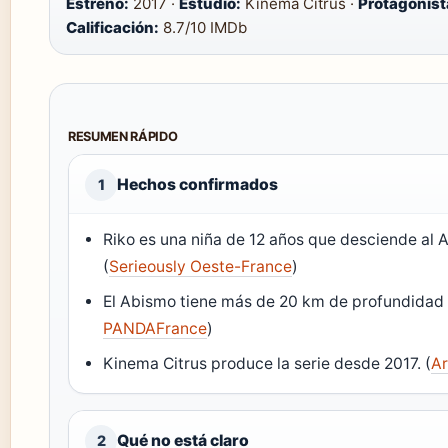
Estreno:
2017 ·
Estudio:
Kinema Citrus ·
Protagonist
Calificación:
8.7/10 IMDb
RESUMEN RÁPIDO
Hechos confirmados
1
Riko es una niña de 12 años que desciende al
(
Serieously Oeste-France
)
El Abismo tiene más de 20 km de profundidad 
PANDAFrance
)
Kinema Citrus produce la serie desde 2017. (
A
Qué no está claro
2