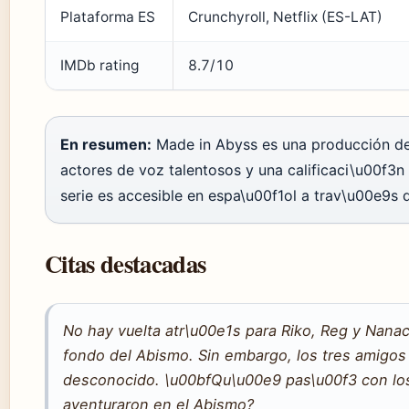
Plataforma ES
Crunchyroll, Netflix (ES-LAT)
IMDb rating
8.7/10
En resumen:
Made in Abyss es una producción de 
actores de voz talentosos y una calificaci\u00f3n 
serie es accesible en espa\u00f1ol a trav\u00e9s 
Citas destacadas
No hay vuelta atr\u00e1s para Riko, Reg y Nanach
fondo del Abismo. Sin embargo, los tres amigos
desconocido. \u00bfQu\u00e9 pas\u00f3 con lo
aventuraron en el Abismo?