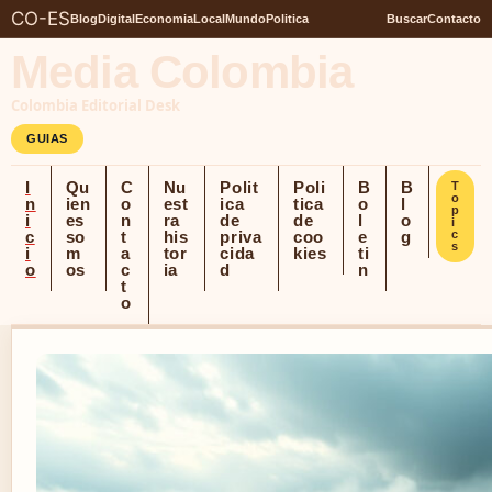
CO-ES
Blog
Digital
Economia
Local
Mundo
Politica
Buscar
Contacto
Media Colombia
Colombia Editorial Desk
GUIAS
I
Qu
C
Nu
Polit
Poli
B
B
T
o
n
ien
o
est
ica
tica
o
l
p
i
es
n
ra
de
de
l
o
i
c
so
t
his
priva
coo
e
g
c
s
i
m
a
tor
cida
kies
ti
o
os
c
ia
d
n
t
o