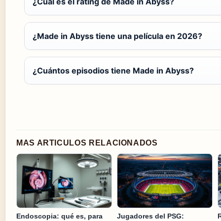
¿Cuál es el rating de Made in Abyss?
¿Made in Abyss tiene una película en 2026?
¿Cuántos episodios tiene Made in Abyss?
MAS ARTICULOS RELACIONADOS
Endoscopia: qué es, para
Jugadores del PSG:
R