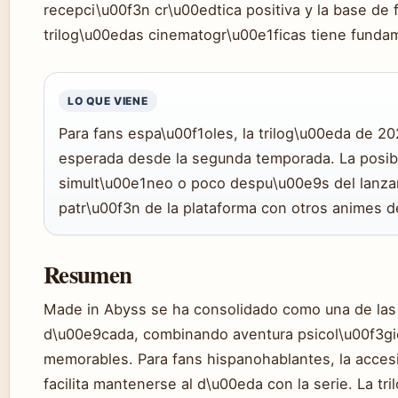
recepci\u00f3n cr\u00edtica positiva y la base de
trilog\u00edas cinematogr\u00e1ficas tiene funda
LO QUE VIENE
Para fans espa\u00f1oles, la trilog\u00eda de 2
esperada desde la segunda temporada. La posibi
simult\u00e1neo o poco despu\u00e9s del lanzam
patr\u00f3n de la plataforma con otros animes 
Resumen
Made in Abyss se ha consolidado como una de las
d\u00e9cada, combinando aventura psicol\u00f3gic
memorables. Para fans hispanohablantes, la accesib
facilita mantenerse al d\u00eda con la serie. La t