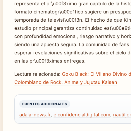
representa el pr\u00f3ximo gran captulo de la hist
formato cinematogr\u00e1fico sugiere un presupues
temporada de televisi\u00f3n. El hecho de que Kin
estudio principal garantiza continuidad est\u00e9ti
con profundidad emocional, riesgo narrativo y hori
siendo una apuesta segura. La comunidad de fans
esperar revelaciones significativas sobre el ciclo
en las pr\u00f3ximas entregas.
Lectura relacionada:
Goku Black: El Villano Divino 
Colombiano de Rock, Anime y Jujutsu Kaisen
FUENTES ADICIONALES
adala-news.fr
,
elconfidencialdigital.com
,
nautilj