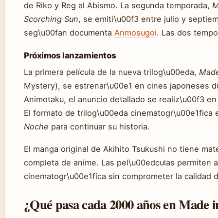
de Riko y Reg al Abismo. La segunda temporada,
M
Scorching Sun
, se emiti\u00f3 entre julio y septi
seg\u00fan documenta
Anmosugoi
. Las dos tempo
Próximos lanzamientos
La primera película de la nueva trilog\u00eda,
Made
Mystery), se estrenar\u00e1 en cines japoneses d
Animotaku, el anuncio detallado se realiz\u00f3 en
El formato de trilog\u00eda cinematogr\u00e1fica es
Noche
para continuar su historia.
El manga original de Akihito Tsukushi no tiene mat
completa de anime. Las pel\u00edculas permiten 
cinematogr\u00e1fica sin comprometer la calidad d
¿Qué pasa cada 2000 años en Made i