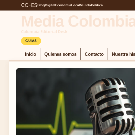
CO-ES
Blog
Digital
Economia
Local
Mundo
Politica
Media Colombi
Colombia Editorial Desk
GUIAS
Inicio
Quienes somos
Contacto
Nuestra his