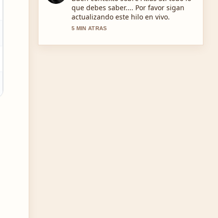
guía completa del término se siente
solida y muy facil de seguir.
7 MIN ATRAS