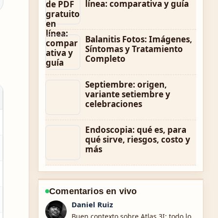
línea: comparativa y guía
Balanitis Fotos: Imágenes,
Síntomas y Tratamiento
Completo
Septiembre: origen,
variante setiembre y
celebraciones
Endoscopia: qué es, para
qué sirve, riesgos, costo y
más
Comentarios en vivo
Camila Torres
La cobertura de Significado de hype: