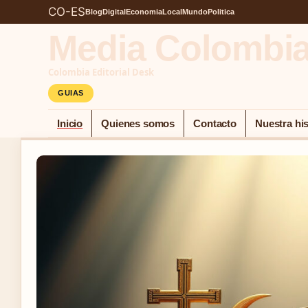
CO-ES
Blog
Digital
Economia
Local
Mundo
Politica
Media Colombi
Colombia Editorial Desk
GUIAS
Inicio
Quienes somos
Contacto
Nuestra his