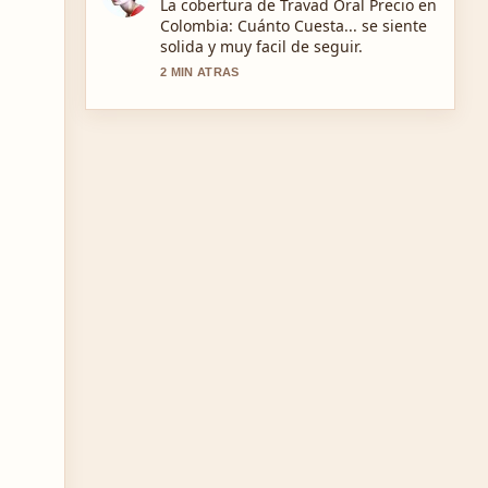
Muy buen trabajo de verificacion
sobre Convertidor de videos de
Facebook: descarga y.... Mas medios
deberian escribir asi.
4 MIN ATRAS