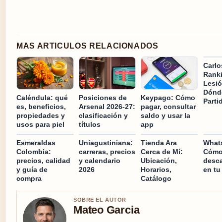
MAS ARTICULOS RELACIONADOS
Carlo
Ranki
Lesió
Dónd
Caléndula: qué
Posiciones de
Keypago: Cómo
Parti
es, beneficios,
Arsenal 2026-27:
pagar, consultar
propiedades y
clasificación y
saldo y usar la
usos para piel
títulos
app
Esmeraldas
Uniagustiniana:
Tienda Ara
What
Colombia:
carreras, precios
Cerca de Mí:
Cómo 
precios, calidad
y calendario
Ubicación,
desca
y guía de
2026
Horarios,
en tu
compra
Catálogo
SOBRE EL AUTOR
Mateo Garcia