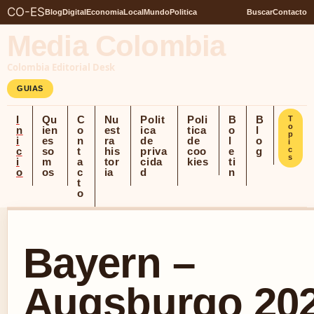
CO-ES
Blog
Digital
Economia
Local
Mundo
Politica
Buscar
Contacto
Media Colombia
Colombia Editorial Desk
GUIAS
I
Qu
C
Nu
Polit
Poli
B
B
T
o
n
ien
o
est
ica
tica
o
l
p
i
es
n
ra
de
de
l
o
i
c
so
t
his
priva
coo
e
g
c
s
i
m
a
tor
cida
kies
ti
o
os
c
ia
d
n
t
o
Bayern –
Augsburgo 202