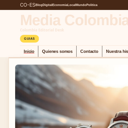
CO-ES
Blog
Digital
Economia
Local
Mundo
Politica
Media Colombi
Colombia Editorial Desk
GUIAS
Inicio
Quienes somos
Contacto
Nuestra his