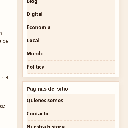
Blog
Digital
Economia
ón
Local
s de
Mundo
Politica
e el
Paginas del sitio
Quienes somos
sia
Contacto
Nuestra historia