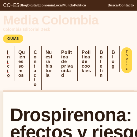
CO-ES
Blog
Digital
Economia
Local
Mundo
Politica
Buscar
Contacto
Media Colombia
Colombia Editorial Desk
GUIAS
I
Qu
C
Nu
Polit
Poli
B
B
T
o
n
ien
o
est
ica
tica
o
l
p
i
es
n
ra
de
de
l
o
i
c
so
t
his
priva
coo
e
g
c
s
i
m
a
tor
cida
kies
ti
o
os
c
ia
d
n
t
o
Drospirenona:
efectos y ries