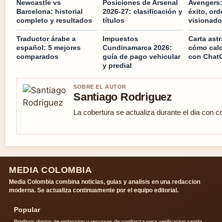
Newcastle vs
Posiciones de Arsenal
Avengers
Barcelona: historial
2026-27: clasificación y
éxito, or
completo y resultados
títulos
visionado
Traductor árabe a
Impuestos
Carta astr
español: 5 mejores
Cundinamarca 2026:
cómo calcu
comparados
guía de pago vehicular
con Chat
y predial
SOBRE EL AUTOR
Santiago Rodriguez
La cobertura se actualiza durante el dia con c
MEDIA COLOMBIA
Media Colombia combina noticias, guias y analisis en una redaccion
moderna. Se actualiza continuamente por el equipo editorial.
Popular
Briefings diarios de redaccion y recursos de confianza para verificacion rapida.