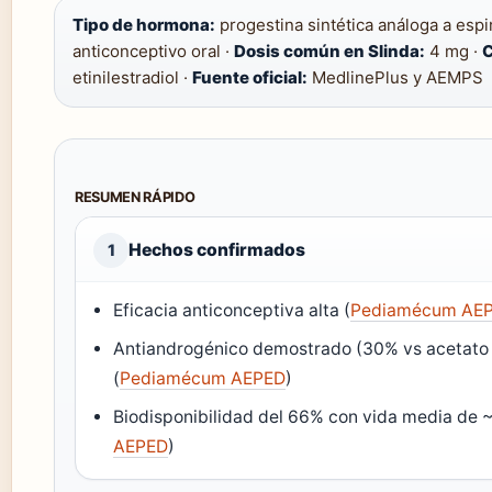
Tipo de hormona:
progestina sintética análoga a espi
anticonceptivo oral ·
Dosis común en Slinda:
4 mg ·
C
etinilestradiol ·
Fuente oficial:
MedlinePlus y AEMPS
RESUMEN RÁPIDO
Hechos confirmados
1
Eficacia anticonceptiva alta (
Pediamécum AE
Antiandrogénico demostrado (30% vs acetato 
(
Pediamécum AEPED
)
Biodisponibilidad del 66% con vida media de ~
AEPED
)