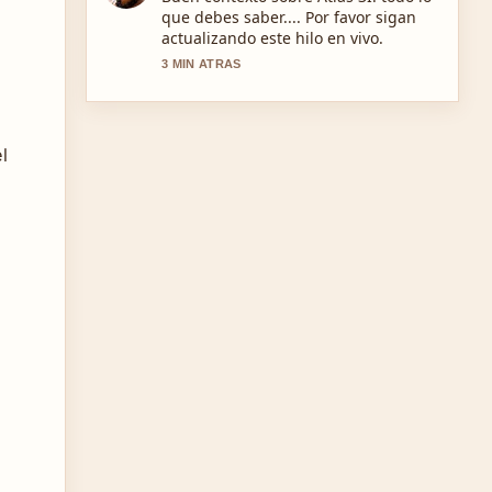
descargar la app, APK... se siente
solida y muy facil de seguir.
5 MIN ATRAS
l