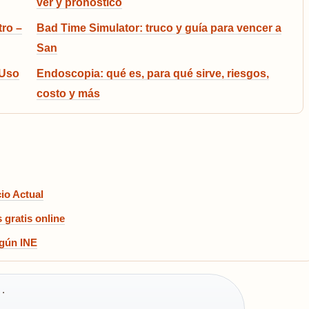
ver y pronóstico
tro –
Bad Time Simulator: truco y guía para vencer a
San
 Uso
Endoscopia: qué es, para qué sirve, riesgos,
costo y más
io Actual
 gratis online
gún INE
·