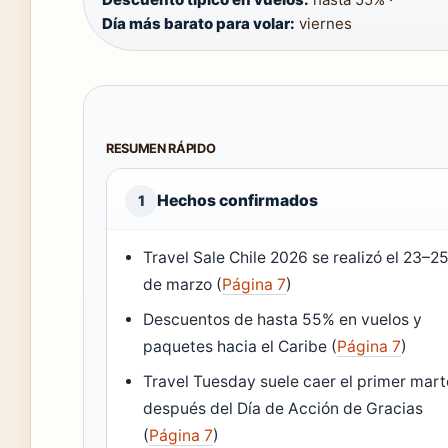
Día más barato para volar:
viernes
RESUMEN RÁPIDO
Hechos confirmados
1
Travel Sale Chile 2026 se realizó el 23–2
de marzo (
Página 7
)
Descuentos de hasta 55% en vuelos y
paquetes hacia el Caribe (
Página 7
)
Travel Tuesday suele caer el primer mar
después del Día de Acción de Gracias
(
Página 7
)