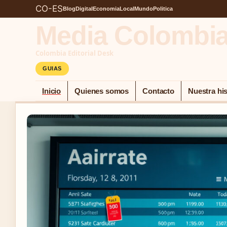
CO-ES
Blog
Digital
Economia
Local
Mundo
Politica
Media Colombi
Colombia Editorial Desk
GUIAS
Inicio
Quienes somos
Contacto
Nuestra his