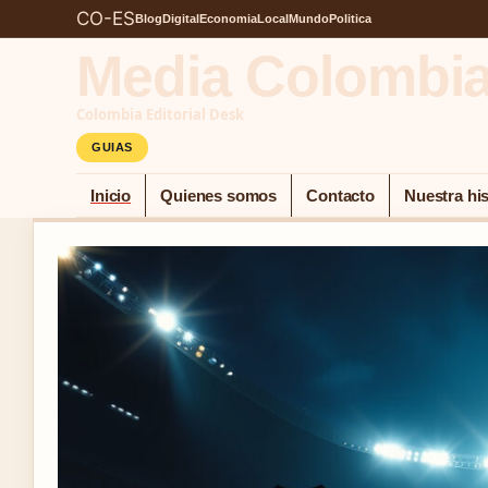
CO-ES
Blog
Digital
Economia
Local
Mundo
Politica
Media Colombi
Colombia Editorial Desk
GUIAS
Inicio
Quienes somos
Contacto
Nuestra his