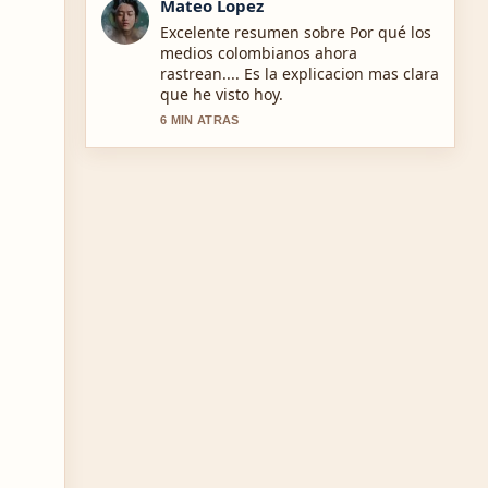
Lucia Garcia
Estoy siguiendo Levotiroxina 50 mg:
guía completa sobre dosis,... de cerca
y se agradece el tono equilibrado.
8 MIN ATRAS