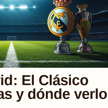
d: El Clásico
has y dónde verlo
Z