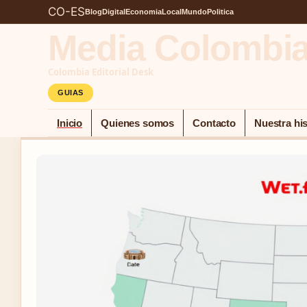
CO-ES
Blog
Digital
Economia
Local
Mundo
Politica
Media Colombi
Colombia Editorial Desk
GUIAS
Inicio
Quienes somos
Contacto
Nuestra his