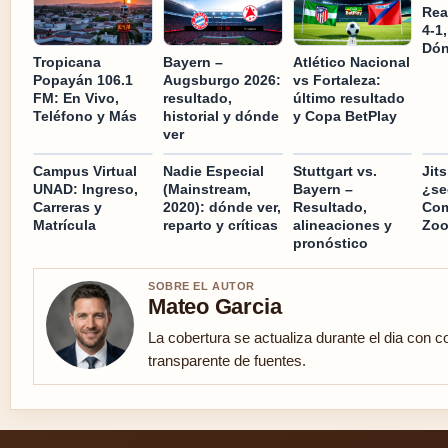
Rea
4-1,
Dón
Tropicana
Bayern –
Atlético Nacional
Popayán 106.1
Augsburgo 2026:
vs Fortaleza:
FM: En Vivo,
resultado,
último resultado
Teléfono y Más
historial y dónde
y Copa BetPlay
ver
Campus Virtual
Nadie Especial
Stuttgart vs.
Jit
UNAD: Ingreso,
(Mainstream,
Bayern –
¿se
Carreras y
2020): dónde ver,
Resultado,
Com
Matrícula
reparto y críticas
alineaciones y
Zo
pronóstico
SOBRE EL AUTOR
Mateo Garcia
La cobertura se actualiza durante el dia con co
transparente de fuentes.