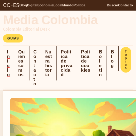
CO-ES
Blog
Digital
Economia
Local
Mundo
Politica
Buscar
Contacto
Media Colombia
Colombia Editorial Desk
GUIAS
I
Qu
C
Nu
Polit
Poli
B
B
T
o
n
ien
o
est
ica
tica
o
l
p
i
es
n
ra
de
de
l
o
i
c
so
t
his
priva
coo
e
g
c
s
i
m
a
tor
cida
kies
ti
o
os
c
ia
d
n
t
o